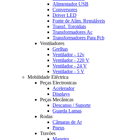
Alimentador USB
Conversores
Driver LED
Fonte de Alim. Reguláveis
Transf. Toroidais
Transformadores Ac
Transformadores Para Pcb
Ventiladores
Grelhas
Ventilador - 12v
Ventilador - 220 V
Ventilador - 24 V
Ventilador - 5 V
Mobilidade Eléctrica
Peças Electronicas
Acelerador
Displays
Peças Mecânicas
Descanso / Suporte
Guarda Lamas
Rodas
Câmaras de Ar
Pneus
Travões
Manetes