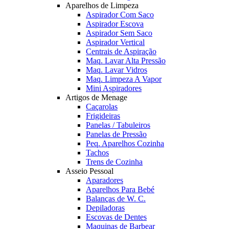
Aparelhos de Limpeza
Aspirador Com Saco
Aspirador Escova
Aspirador Sem Saco
Aspirador Vertical
Centrais de Aspiração
Maq. Lavar Alta Pressão
Maq. Lavar Vidros
Maq. Limpeza A Vapor
Mini Aspiradores
Artigos de Menage
Caçarolas
Frigideiras
Panelas / Tabuleiros
Panelas de Pressão
Peq. Aparelhos Cozinha
Tachos
Trens de Cozinha
Asseio Pessoal
Aparadores
Aparelhos Para Bebé
Balanças de W. C.
Depiladoras
Escovas de Dentes
Maquinas de Barbear