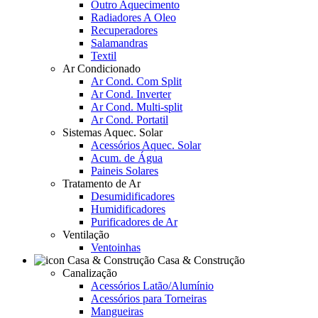
Outro Aquecimento
Radiadores A Oleo
Recuperadores
Salamandras
Textil
Ar Condicionado
Ar Cond. Com Split
Ar Cond. Inverter
Ar Cond. Multi-split
Ar Cond. Portatil
Sistemas Aquec. Solar
Acessórios Aquec. Solar
Acum. de Água
Paineis Solares
Tratamento de Ar
Desumidificadores
Humidificadores
Purificadores de Ar
Ventilação
Ventoinhas
Casa & Construção
Canalização
Acessórios Latão/Alumínio
Acessórios para Torneiras
Mangueiras