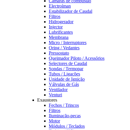
Câmaras de combustão
Electroíman
Estabilizador de Caudal
Filtros
Hidrogerador
Injector
Lubrificantes
Membrana
Micro / Interruptores
Oring / Vedantes
Pressostato
Queimador Piloto / Acessórios
Selectores de Caudal
Sondas / Termopar
Tubos / Ligações
Unidade de Ignição
Válvulas de Gás
Ventilador
Venturi
Exaustores
Fechos / Trincos
Filtros
Iluminação-peças
Motor
Módulos / Teclados