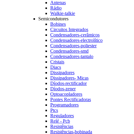
Antenas
Rádio
Walkie-talkie
Semicondutores
Bobines
Circuitos Integrados
Condensadores-cerâmicos
Condensadores-electrolítico
Condensadores-poliester
Condensadores-smd
Condensadores-tantalo
Cristais
Diacs
Dissipadores
Dissipadores- Micas
Díodos-rectificador
Díodos-zener
Optoacopladores
Pontes Rectificadoras
Programadores
Ptcs
Reguladores
Relé - Pcb
Resistências
Resistências-bobinada