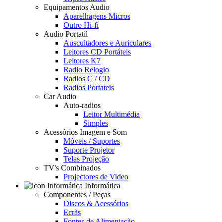
Equipamentos Audio
Aparelhagens Micros
Outro Hi-fi
Audio Portatil
Auscultadores e Auriculares
Leitores CD Portáteis
Leitores K7
Radio Relogio
Radios C / CD
Radios Portateis
Car Audio
Auto-radios
Leitor Multimédia
Simples
Acessórios Imagem e Som
Móveis / Suportes
Suporte Projetor
Telas Projeção
TV's Combinados
Projectores de Video
Informática
Componentes / Peças
Discos & Acessórios
Ecrãs
Fontes de Alimentação