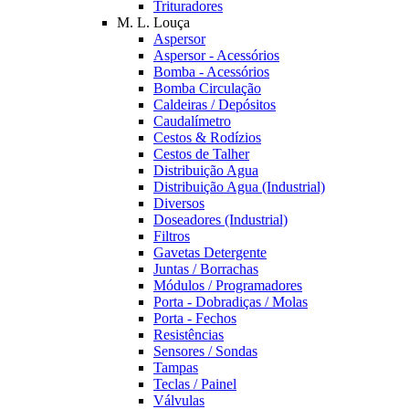
Trituradores
M. L. Louça
Aspersor
Aspersor - Acessórios
Bomba - Acessórios
Bomba Circulação
Caldeiras / Depósitos
Caudalímetro
Cestos & Rodízios
Cestos de Talher
Distribuição Agua
Distribuição Agua (Industrial)
Diversos
Doseadores (Industrial)
Filtros
Gavetas Detergente
Juntas / Borrachas
Módulos / Programadores
Porta - Dobradiças / Molas
Porta - Fechos
Resistências
Sensores / Sondas
Tampas
Teclas / Painel
Válvulas