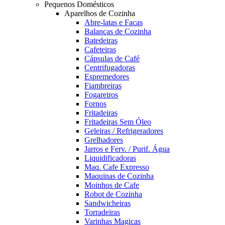
Pequenos Domésticos
Aparelhos de Cozinha
Abre-latas e Facas
Balanças de Cozinha
Batedeiras
Cafeteiras
Cápsulas de Café
Centrifugadoras
Espremedores
Fiambreiras
Fogareiros
Fornos
Fritadeiras
Fritadeiras Sem Óleo
Geleiras / Refrigeradores
Grelhadores
Jarros e Ferv. / Purif. Água
Liquidificadoras
Maq. Cafe Expresso
Maquinas de Cozinha
Moinhos de Cafe
Robot de Cozinha
Sandwicheiras
Torradeiras
Varinhas Magicas