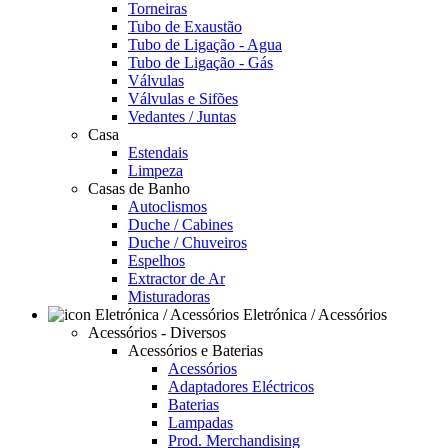
Torneiras
Tubo de Exaustão
Tubo de Ligação - Agua
Tubo de Ligação - Gás
Válvulas
Válvulas e Sifões
Vedantes / Juntas
Casa
Estendais
Limpeza
Casas de Banho
Autoclismos
Duche / Cabines
Duche / Chuveiros
Espelhos
Extractor de Ar
Misturadoras
Eletrónica / Acessórios
Acessórios - Diversos
Acessórios e Baterias
Acessórios
Adaptadores Eléctricos
Baterias
Lampadas
Prod. Merchandising