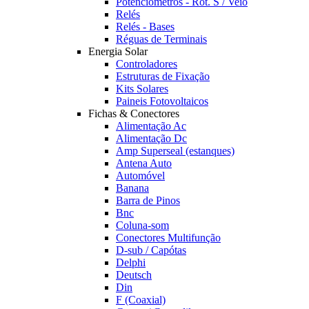
Potênciómetros - Rot. S / Veio
Relés
Relés - Bases
Réguas de Terminais
Energia Solar
Controladores
Estruturas de Fixação
Kits Solares
Paineis Fotovoltaicos
Fichas & Conectores
Alimentação Ac
Alimentação Dc
Amp Superseal (estanques)
Antena Auto
Automóvel
Banana
Barra de Pinos
Bnc
Coluna-som
Conectores Multifunção
D-sub / Capótas
Delphi
Deutsch
Din
F (Coaxial)