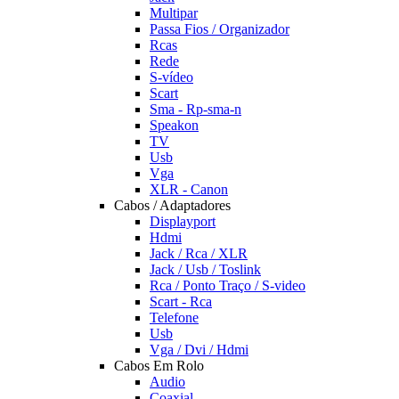
Multipar
Passa Fios / Organizador
Rcas
Rede
S-vídeo
Scart
Sma - Rp-sma-n
Speakon
TV
Usb
Vga
XLR - Canon
Cabos / Adaptadores
Displayport
Hdmi
Jack / Rca / XLR
Jack / Usb / Toslink
Rca / Ponto Traço / S-video
Scart - Rca
Telefone
Usb
Vga / Dvi / Hdmi
Cabos Em Rolo
Audio
Coaxial