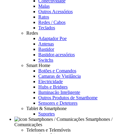
Conectividade
Malas
Outros Acessórios
Ratos
Redes / Cabos
Teclados
Redes
Adaptador Poe
Antenas
Bastidor
Bastidor-acessórios
Switchs
Smart Home
Botões e Comandos
Camaras de Vigilância
Electricidade
Hubs e Bridges
Iluminação Inteligente
Outros Produtos de Smarthome
Sensores e Detetores
Tablet & Smartphone
Suportes
Smartphones /
Comunicações
Telefones e Telemóveis