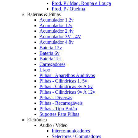
Prod. P / Maq. Roupa e Louça
Prod. P / Queima
Baterias & Pilhas
Acumulador 1,2v
Acumulador 12v
Acumulador 2,4v
Acumulador 3V - 4V
Acumulador 4,8v
Bateria 12v
Bateria 6v
Bateria Tel.
Carregadores
Li-po
Pilhas - Aparelhos Auditivos
Pilhas - Cilíndricas 1. 5v
Pilhas - Cilíndricas 3v A 6v
Pilhas - Cilíndricas 9v A 12v
Pilhas - Diversas
Pilhas - Recarregáveis
Pilhas - Tipo Botão
Suportes Para Pilhas
Eletrónica
Audio / Vídeo
Intercomunicadores
Selectores / Comutadores