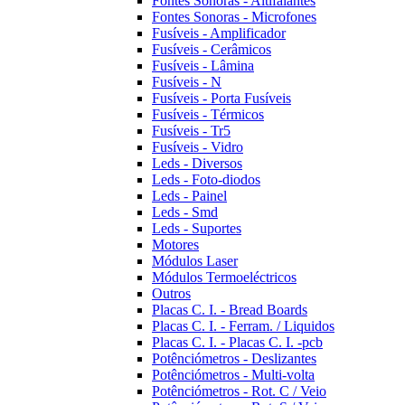
Fontes Sonoras - Altifalantes
Fontes Sonoras - Microfones
Fusíveis - Amplificador
Fusíveis - Cerâmicos
Fusíveis - Lâmina
Fusíveis - N
Fusíveis - Porta Fusíveis
Fusíveis - Térmicos
Fusíveis - Tr5
Fusíveis - Vidro
Leds - Diversos
Leds - Foto-diodos
Leds - Painel
Leds - Smd
Leds - Suportes
Motores
Módulos Laser
Módulos Termoeléctricos
Outros
Placas C. I. - Bread Boards
Placas C. I. - Ferram. / Liquidos
Placas C. I. - Placas C. I. -pcb
Potênciómetros - Deslizantes
Potênciómetros - Multi-volta
Potênciómetros - Rot. C / Veio