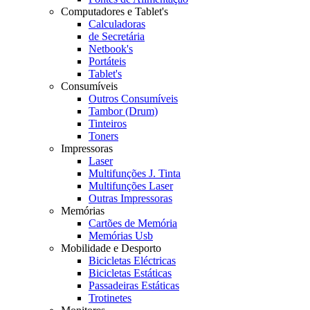
Computadores e Tablet's
Calculadoras
de Secretária
Netbook's
Portáteis
Tablet's
Consumíveis
Outros Consumíveis
Tambor (Drum)
Tinteiros
Toners
Impressoras
Laser
Multifunções J. Tinta
Multifunções Laser
Outras Impressoras
Memórias
Cartões de Memória
Memórias Usb
Mobilidade e Desporto
Bicicletas Eléctricas
Bicicletas Estáticas
Passadeiras Estáticas
Trotinetes