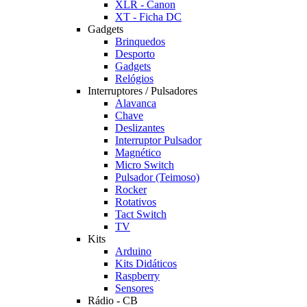
XLR - Canon
XT - Ficha DC
Gadgets
Brinquedos
Desporto
Gadgets
Relógios
Interruptores / Pulsadores
Alavanca
Chave
Deslizantes
Interruptor Pulsador
Magnético
Micro Switch
Pulsador (Teimoso)
Rocker
Rotativos
Tact Switch
TV
Kits
Arduino
Kits Didáticos
Raspberry
Sensores
Rádio - CB