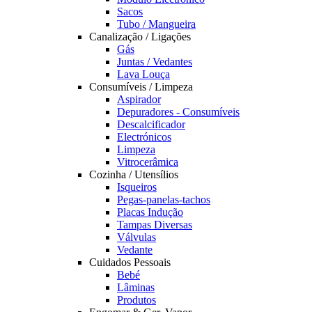
Sacos
Tubo / Mangueira
Canalização / Ligações
Gás
Juntas / Vedantes
Lava Louça
Consumíveis / Limpeza
Aspirador
Depuradores - Consumíveis
Descalcificador
Electrónicos
Limpeza
Vitrocerâmica
Cozinha / Utensílios
Isqueiros
Pegas-panelas-tachos
Placas Indução
Tampas Diversas
Válvulas
Vedante
Cuidados Pessoais
Bebé
Lâminas
Produtos