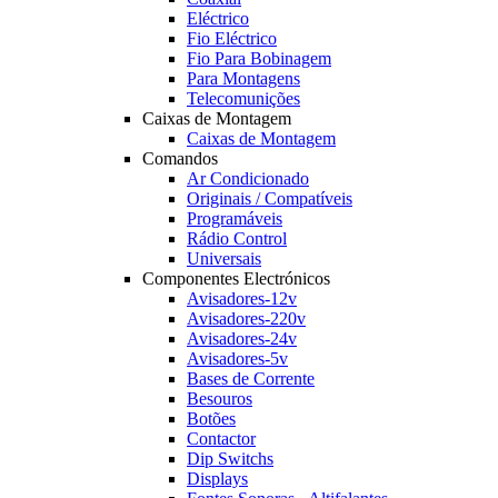
Eléctrico
Fio Eléctrico
Fio Para Bobinagem
Para Montagens
Telecomunições
Caixas de Montagem
Caixas de Montagem
Comandos
Ar Condicionado
Originais / Compatíveis
Programáveis
Rádio Control
Universais
Componentes Electrónicos
Avisadores-12v
Avisadores-220v
Avisadores-24v
Avisadores-5v
Bases de Corrente
Besouros
Botões
Contactor
Dip Switchs
Displays