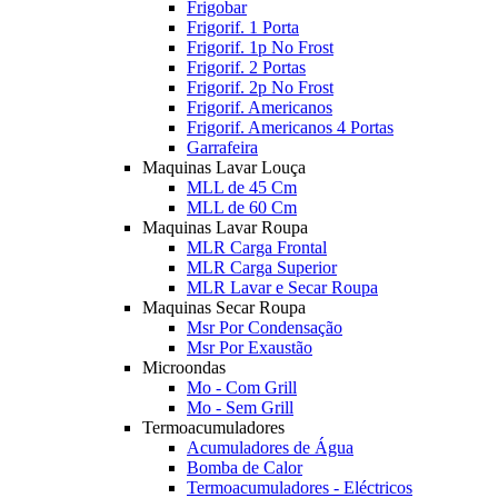
Frigobar
Frigorif. 1 Porta
Frigorif. 1p No Frost
Frigorif. 2 Portas
Frigorif. 2p No Frost
Frigorif. Americanos
Frigorif. Americanos 4 Portas
Garrafeira
Maquinas Lavar Louça
MLL de 45 Cm
MLL de 60 Cm
Maquinas Lavar Roupa
MLR Carga Frontal
MLR Carga Superior
MLR Lavar e Secar Roupa
Maquinas Secar Roupa
Msr Por Condensação
Msr Por Exaustão
Microondas
Mo - Com Grill
Mo - Sem Grill
Termoacumuladores
Acumuladores de Água
Bomba de Calor
Termoacumuladores - Eléctricos