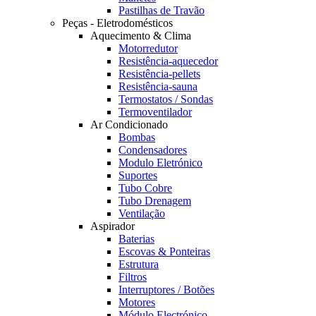
Pastilhas de Travão
Peças - Eletrodomésticos
Aquecimento & Clima
Motorredutor
Resistência-aquecedor
Resistência-pellets
Resistência-sauna
Termostatos / Sondas
Termoventilador
Ar Condicionado
Bombas
Condensadores
Modulo Eletrónico
Suportes
Tubo Cobre
Tubo Drenagem
Ventilação
Aspirador
Baterias
Escovas & Ponteiras
Estrutura
Filtros
Interruptores / Botões
Motores
Módulo Electrónico