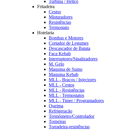
Turbina / Hélice
Fritadeira
Cestos
Misturadores
Resistências
Termostato
Hotelaria
Bombas e Motores
Cortador de Legumes
Descascador de Batata
Faca Kebab
Interruptores/Sinalizadores
M. Gelo
Maquina de Sumo
Maquina Kebab
MLL - Braços / Injectores
MLL - Cestos
MLL - Resistências
MLL - Termostatos
MLL - Timer / Programadores
Queima
Refrigeração
Termómetro/Controlador
Torneiras
Torradeira-resistências