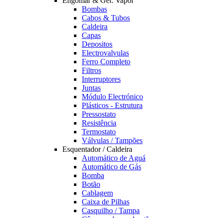
Engomar & Ger. Vapor
Bombas
Cabos & Tubos
Caldeira
Capas
Depositos
Electrovalvulas
Ferro Completo
Filtros
Interruptores
Juntas
Módulo Electrónico
Plásticos - Estrutura
Pressostato
Resistência
Termostato
Válvulas / Tampões
Esquentador / Caldeira
Automático de Aguá
Automático de Gás
Bomba
Botão
Cablagem
Caixa de Pilhas
Casquilho / Tampa