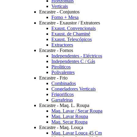
Horizontais
Verticais
Encastre - Conjuntos
Forno + Mesa
Encastre - Exaustor / Extratores
Exaust. Convencionais
Exaust. de Chaminé
Exaust. Telescópicos
Extractores
Encastre - Fornos
Independentes - Eléctricos
Independentes C / Gás
Piroliticos
Polivalentes
Encastre - Frio
Combinados
Congeladores Verticais
Frigorificos
Garrafeiras
Encastre - Maq. L. Roupa
Maq. Lavar / Secar Roupa
Maq. Lavar Roupa
Maq. Secar Roupa
Encastre - Maq. Louça
Maq. Lavar Louça 45 Cm