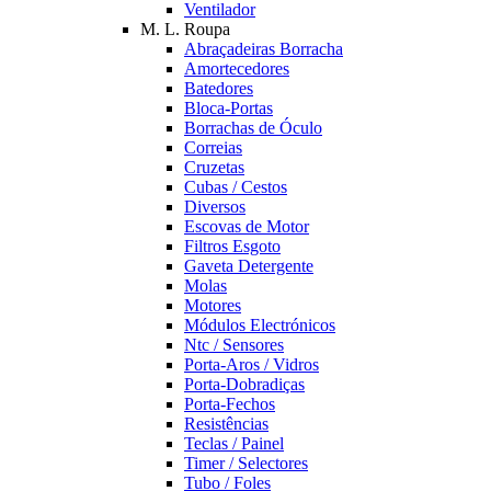
Ventilador
M. L. Roupa
Abraçadeiras Borracha
Amortecedores
Batedores
Bloca-Portas
Borrachas de Óculo
Correias
Cruzetas
Cubas / Cestos
Diversos
Escovas de Motor
Filtros Esgoto
Gaveta Detergente
Molas
Motores
Módulos Electrónicos
Ntc / Sensores
Porta-Aros / Vidros
Porta-Dobradiças
Porta-Fechos
Resistências
Teclas / Painel
Timer / Selectores
Tubo / Foles