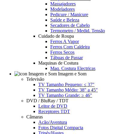
Massajadores
Modeladores
Pedicure / Manicure
Saúde e Beleza
Secadores de Cabelo
Termometro / Medid. Tensão
Cuidado de Roupa
Ferros A Vapor
Ferros Com Caldeira
Ferros Secos
Tábuas de Passar
Maquinas de Costura
Maq. Costura Electricas
Imagem e Som
Televisão
TV Tamanho Pequeno: ≤ 37"
TV Tamanho Médio: 38" a 45"
TV Tamanho Grande: ≥ 46"
DVD / BluRay / TDT
Leitor de DVD
Receptores TDT
Câmaras
Ação/Aventura
Fotos Digital Compacta
Tripés/Hastes