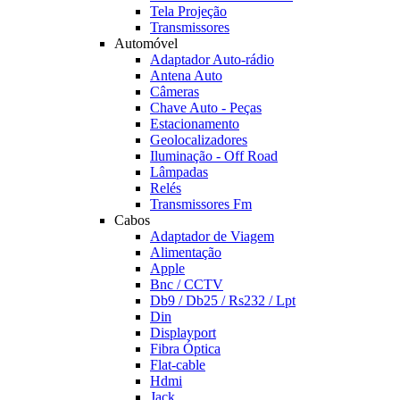
Tela Projeção
Transmissores
Automóvel
Adaptador Auto-rádio
Antena Auto
Câmeras
Chave Auto - Peças
Estacionamento
Geolocalizadores
Iluminação - Off Road
Lâmpadas
Relés
Transmissores Fm
Cabos
Adaptador de Viagem
Alimentação
Apple
Bnc / CCTV
Db9 / Db25 / Rs232 / Lpt
Din
Displayport
Fibra Óptica
Flat-cable
Hdmi
Jack