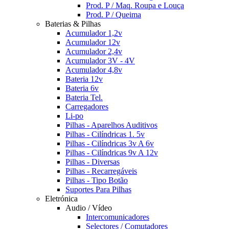
Prod. P / Maq. Roupa e Louça
Prod. P / Queima
Baterias & Pilhas
Acumulador 1,2v
Acumulador 12v
Acumulador 2,4v
Acumulador 3V - 4V
Acumulador 4,8v
Bateria 12v
Bateria 6v
Bateria Tel.
Carregadores
Li-po
Pilhas - Aparelhos Auditivos
Pilhas - Cilíndricas 1. 5v
Pilhas - Cilíndricas 3v A 6v
Pilhas - Cilíndricas 9v A 12v
Pilhas - Diversas
Pilhas - Recarregáveis
Pilhas - Tipo Botão
Suportes Para Pilhas
Eletrónica
Audio / Vídeo
Intercomunicadores
Selectores / Comutadores