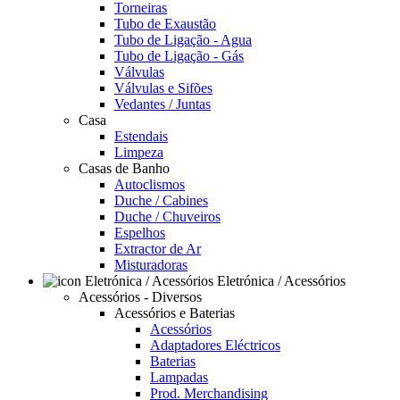
Torneiras
Tubo de Exaustão
Tubo de Ligação - Agua
Tubo de Ligação - Gás
Válvulas
Válvulas e Sifões
Vedantes / Juntas
Casa
Estendais
Limpeza
Casas de Banho
Autoclismos
Duche / Cabines
Duche / Chuveiros
Espelhos
Extractor de Ar
Misturadoras
Eletrónica / Acessórios
Acessórios - Diversos
Acessórios e Baterias
Acessórios
Adaptadores Eléctricos
Baterias
Lampadas
Prod. Merchandising