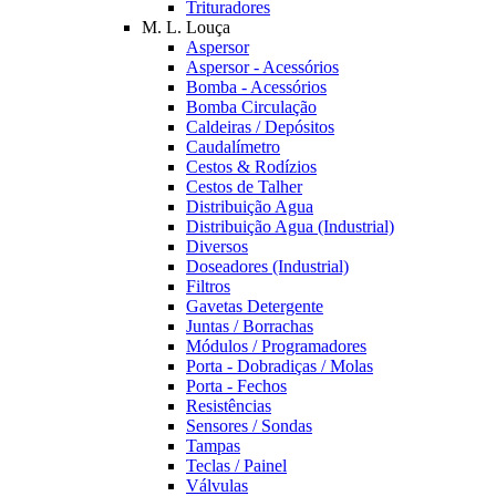
Trituradores
M. L. Louça
Aspersor
Aspersor - Acessórios
Bomba - Acessórios
Bomba Circulação
Caldeiras / Depósitos
Caudalímetro
Cestos & Rodízios
Cestos de Talher
Distribuição Agua
Distribuição Agua (Industrial)
Diversos
Doseadores (Industrial)
Filtros
Gavetas Detergente
Juntas / Borrachas
Módulos / Programadores
Porta - Dobradiças / Molas
Porta - Fechos
Resistências
Sensores / Sondas
Tampas
Teclas / Painel
Válvulas