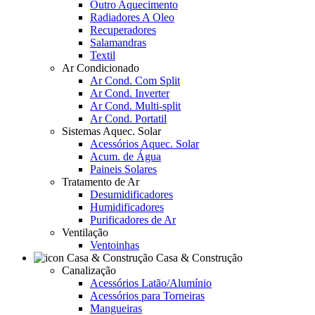
Outro Aquecimento
Radiadores A Oleo
Recuperadores
Salamandras
Textil
Ar Condicionado
Ar Cond. Com Split
Ar Cond. Inverter
Ar Cond. Multi-split
Ar Cond. Portatil
Sistemas Aquec. Solar
Acessórios Aquec. Solar
Acum. de Água
Paineis Solares
Tratamento de Ar
Desumidificadores
Humidificadores
Purificadores de Ar
Ventilação
Ventoinhas
Casa & Construção
Canalização
Acessórios Latão/Alumínio
Acessórios para Torneiras
Mangueiras