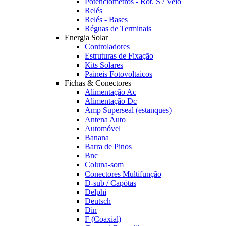
Potênciómetros - Rot. S / Veio
Relés
Relés - Bases
Réguas de Terminais
Energia Solar
Controladores
Estruturas de Fixação
Kits Solares
Paineis Fotovoltaicos
Fichas & Conectores
Alimentação Ac
Alimentação Dc
Amp Superseal (estanques)
Antena Auto
Automóvel
Banana
Barra de Pinos
Bnc
Coluna-som
Conectores Multifunção
D-sub / Capótas
Delphi
Deutsch
Din
F (Coaxial)