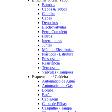
Engomar & Ger. Vapor
Bombas
Cabos & Tubos
Caldeira
Capas
Depositos
Electrovalvulas
Ferro Completo
Filtros
Interruptores
Juntas
Módulo Electrónico
Plásticos - Estrutura
Pressostato
Resistência
Termostato
Válvulas / Tampões
Esquentador / Caldeira
Automático de Aguá
Automático de Gás
Bomba
Botão
Cablagem
Caixa de Pilhas
Casquilho / Tampa