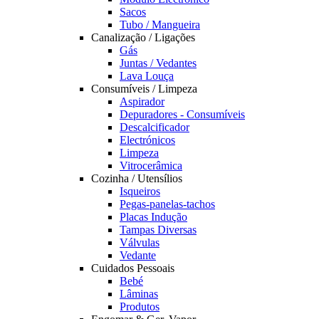
Sacos
Tubo / Mangueira
Canalização / Ligações
Gás
Juntas / Vedantes
Lava Louça
Consumíveis / Limpeza
Aspirador
Depuradores - Consumíveis
Descalcificador
Electrónicos
Limpeza
Vitrocerâmica
Cozinha / Utensílios
Isqueiros
Pegas-panelas-tachos
Placas Indução
Tampas Diversas
Válvulas
Vedante
Cuidados Pessoais
Bebé
Lâminas
Produtos