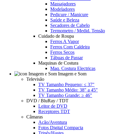
Massajadores
Modeladores
Pedicure / Manicure
Saúde e Beleza
Secadores de Cabelo
Termometro / Medid. Tensão
Cuidado de Roupa
Ferros A Vapor
Ferros Com Caldeira
Ferros Secos
Tábuas de Passar
Maquinas de Costura
Maq. Costura Electricas
Imagem e Som
Televisão
TV Tamanho Pequeno: ≤ 37"
TV Tamanho Médio: 38" a 45"
TV Tamanho Grande: ≥ 46"
DVD / BluRay / TDT
Leitor de DVD
Receptores TDT
Câmaras
Ação/Aventura
Fotos Digital Compacta
Tripés/Hastes