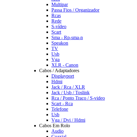
Multipar
Passa Fios / Organizador
Rcas
Rede
S-vídeo
Scart
Sma - Rp-sma-n
Speakon
TV
Usb
Vga
XLR - Canon
Cabos / Adaptadores
Displayport
Hdmi
Jack / Rca / XLR
Jack / Usb / Toslink
Rca / Ponto Traço / S-video
Scart - Rca
Telefone
Usb
Vga / Dvi / Hdmi
Cabos Em Rolo
Audio
Coaxial