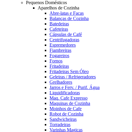
Pequenos Domésticos
Aparelhos de Cozinha
Abre-latas e Facas
Balanças de Cozinha
Batedeiras
Cafeteiras
Cápsulas de Café
Centrifugadoras
Espremedores
Fiambreiras
Fogareiros
Fornos
Fritadeiras
Fritadeiras Sem Óleo
Geleiras / Refrigeradores
Grelhadores
Jarros e Ferv. / Purif. Água
Liquidificadoras
Maq. Cafe Expresso
Maquinas de Cozinha
Moinhos de Cafe
Robot de Cozinha
Sandwicheiras
Torradeiras
Varinhas Magicas