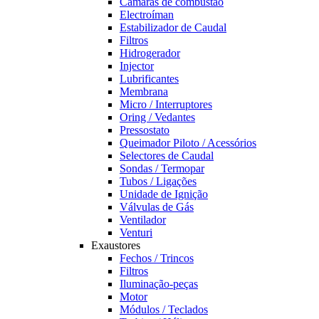
Câmaras de combustão
Electroíman
Estabilizador de Caudal
Filtros
Hidrogerador
Injector
Lubrificantes
Membrana
Micro / Interruptores
Oring / Vedantes
Pressostato
Queimador Piloto / Acessórios
Selectores de Caudal
Sondas / Termopar
Tubos / Ligações
Unidade de Ignição
Válvulas de Gás
Ventilador
Venturi
Exaustores
Fechos / Trincos
Filtros
Iluminação-peças
Motor
Módulos / Teclados