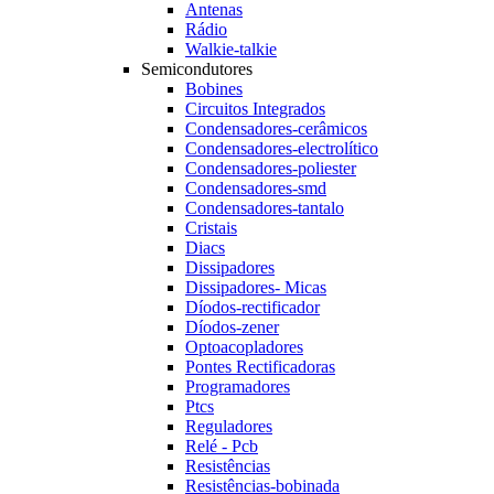
Antenas
Rádio
Walkie-talkie
Semicondutores
Bobines
Circuitos Integrados
Condensadores-cerâmicos
Condensadores-electrolítico
Condensadores-poliester
Condensadores-smd
Condensadores-tantalo
Cristais
Diacs
Dissipadores
Dissipadores- Micas
Díodos-rectificador
Díodos-zener
Optoacopladores
Pontes Rectificadoras
Programadores
Ptcs
Reguladores
Relé - Pcb
Resistências
Resistências-bobinada