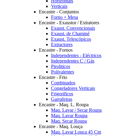
Horizontais
Verticais
Encastre - Conjuntos
Forno + Mesa
Encastre - Exaustor / Extratores
Exaust. Convencionais
Exaust. de Chaminé
Exaust. Telescópicos
Extractores
Encastre - Fornos
Independentes - Eléctricos
Independentes C / Gás
Piroliticos
Polivalentes
Encastre - Frio
Combinados
Congeladores Verticais
Frigorificos
Garrafeiras
Encastre - Maq. L. Roupa
Maq. Lavar / Secar Roupa
Maq. Lavar Roupa
Maq. Secar Roupa
Encastre - Maq. Louça
Maq. Lavar Louça 45 Cm