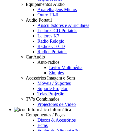
Equipamentos Audio
Aparelhagens Micros
Outro Hi-fi
Audio Portatil
Auscultadores e Auriculares
Leitores CD Portáteis
Leitores K7
Radio Relogio
Radios C / CD
Radios Portateis
Car Audio
Auto-radios
Leitor Multimédia
Simples
Acessórios Imagem e Som
Móveis / Suportes
Suporte Projetor
Telas Projeção
TV's Combinados
Projectores de Video
Informática
Componentes / Peças
Discos & Acessórios
Ecrãs
Fontes de Alimentação