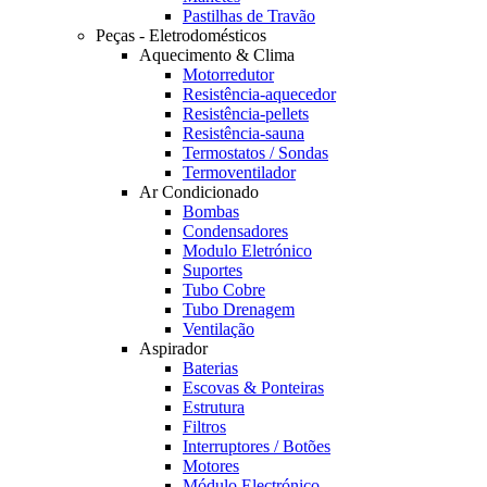
Pastilhas de Travão
Peças - Eletrodomésticos
Aquecimento & Clima
Motorredutor
Resistência-aquecedor
Resistência-pellets
Resistência-sauna
Termostatos / Sondas
Termoventilador
Ar Condicionado
Bombas
Condensadores
Modulo Eletrónico
Suportes
Tubo Cobre
Tubo Drenagem
Ventilação
Aspirador
Baterias
Escovas & Ponteiras
Estrutura
Filtros
Interruptores / Botões
Motores
Módulo Electrónico