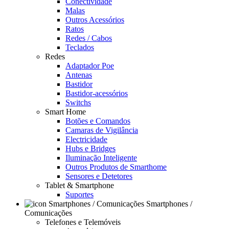
Conectividade
Malas
Outros Acessórios
Ratos
Redes / Cabos
Teclados
Redes
Adaptador Poe
Antenas
Bastidor
Bastidor-acessórios
Switchs
Smart Home
Botões e Comandos
Camaras de Vigilância
Electricidade
Hubs e Bridges
Iluminação Inteligente
Outros Produtos de Smarthome
Sensores e Detetores
Tablet & Smartphone
Suportes
Smartphones /
Comunicações
Telefones e Telemóveis