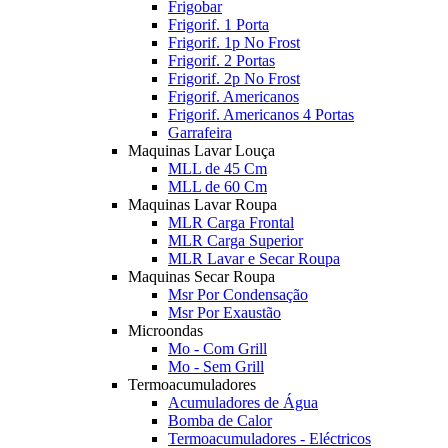
Frigobar
Frigorif. 1 Porta
Frigorif. 1p No Frost
Frigorif. 2 Portas
Frigorif. 2p No Frost
Frigorif. Americanos
Frigorif. Americanos 4 Portas
Garrafeira
Maquinas Lavar Louça
MLL de 45 Cm
MLL de 60 Cm
Maquinas Lavar Roupa
MLR Carga Frontal
MLR Carga Superior
MLR Lavar e Secar Roupa
Maquinas Secar Roupa
Msr Por Condensação
Msr Por Exaustão
Microondas
Mo - Com Grill
Mo - Sem Grill
Termoacumuladores
Acumuladores de Água
Bomba de Calor
Termoacumuladores - Eléctricos