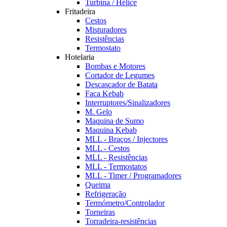
Turbina / Hélice
Fritadeira
Cestos
Misturadores
Resistências
Termostato
Hotelaria
Bombas e Motores
Cortador de Legumes
Descascador de Batata
Faca Kebab
Interruptores/Sinalizadores
M. Gelo
Maquina de Sumo
Maquina Kebab
MLL - Braços / Injectores
MLL - Cestos
MLL - Resistências
MLL - Termostatos
MLL - Timer / Programadores
Queima
Refrigeração
Termómetro/Controlador
Torneiras
Torradeira-resistências