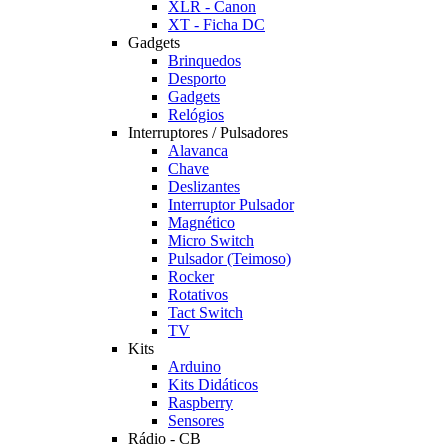
XLR - Canon
XT - Ficha DC
Gadgets
Brinquedos
Desporto
Gadgets
Relógios
Interruptores / Pulsadores
Alavanca
Chave
Deslizantes
Interruptor Pulsador
Magnético
Micro Switch
Pulsador (Teimoso)
Rocker
Rotativos
Tact Switch
TV
Kits
Arduino
Kits Didáticos
Raspberry
Sensores
Rádio - CB