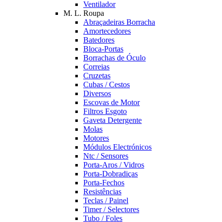
Ventilador
M. L. Roupa
Abraçadeiras Borracha
Amortecedores
Batedores
Bloca-Portas
Borrachas de Óculo
Correias
Cruzetas
Cubas / Cestos
Diversos
Escovas de Motor
Filtros Esgoto
Gaveta Detergente
Molas
Motores
Módulos Electrónicos
Ntc / Sensores
Porta-Aros / Vidros
Porta-Dobradiças
Porta-Fechos
Resistências
Teclas / Painel
Timer / Selectores
Tubo / Foles