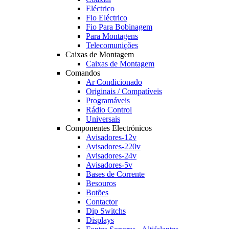
Eléctrico
Fio Eléctrico
Fio Para Bobinagem
Para Montagens
Telecomunições
Caixas de Montagem
Caixas de Montagem
Comandos
Ar Condicionado
Originais / Compatíveis
Programáveis
Rádio Control
Universais
Componentes Electrónicos
Avisadores-12v
Avisadores-220v
Avisadores-24v
Avisadores-5v
Bases de Corrente
Besouros
Botões
Contactor
Dip Switchs
Displays