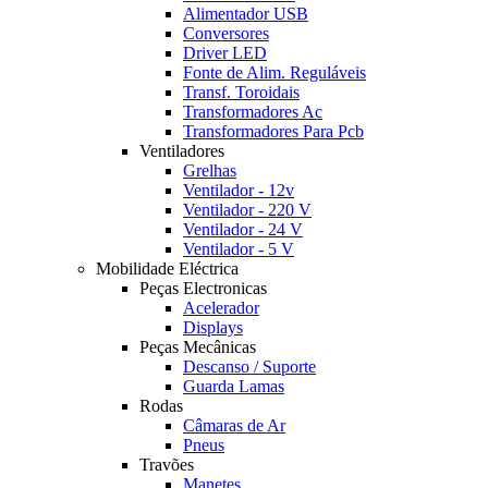
Alimentador USB
Conversores
Driver LED
Fonte de Alim. Reguláveis
Transf. Toroidais
Transformadores Ac
Transformadores Para Pcb
Ventiladores
Grelhas
Ventilador - 12v
Ventilador - 220 V
Ventilador - 24 V
Ventilador - 5 V
Mobilidade Eléctrica
Peças Electronicas
Acelerador
Displays
Peças Mecânicas
Descanso / Suporte
Guarda Lamas
Rodas
Câmaras de Ar
Pneus
Travões
Manetes