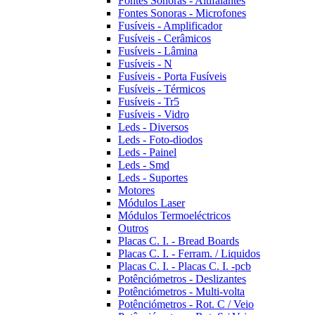
Fontes Sonoras - Altifalantes
Fontes Sonoras - Microfones
Fusíveis - Amplificador
Fusíveis - Cerâmicos
Fusíveis - Lâmina
Fusíveis - N
Fusíveis - Porta Fusíveis
Fusíveis - Térmicos
Fusíveis - Tr5
Fusíveis - Vidro
Leds - Diversos
Leds - Foto-diodos
Leds - Painel
Leds - Smd
Leds - Suportes
Motores
Módulos Laser
Módulos Termoeléctricos
Outros
Placas C. I. - Bread Boards
Placas C. I. - Ferram. / Liquidos
Placas C. I. - Placas C. I. -pcb
Potênciómetros - Deslizantes
Potênciómetros - Multi-volta
Potênciómetros - Rot. C / Veio