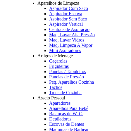
Aparelhos de Limpeza
Aspirador Com Saco
Aspirador Escova
Aspirador Sem Saco
Aspirador Vertical
Centrais de Aspiração
Maq. Lavar Alta Pressão
Maq. Lavar Vidros
Maq. Limpeza A Vapor
Mini Aspiradores
Artigos de Menage
Caçarolas
Frigideiras
Panelas / Tabuleiros
Panelas de Pressão
Peq. Aparelhos Cozinha
Tachos
Trens de Cozinha
Asseio Pessoal
Aparadores
Aparelhos Para Bebé
Balanças de W. C.
Depiladoras
Escovas de Dentes
Maquinas de Barbear