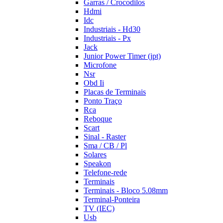
Garras / Crocodilos
Hdmi
Idc
Industriais - Hd30
Industriais - Px
Jack
Junior Power Timer (jpt)
Microfone
Nsr
Obd Ii
Placas de Terminais
Ponto Traço
Rca
Reboque
Scart
Sinal - Raster
Sma / CB / Pl
Solares
Speakon
Telefone-rede
Terminais
Terminais - Bloco 5.08mm
Terminal-Ponteira
TV (IEC)
Usb