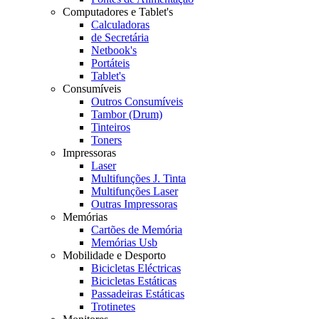
Computadores e Tablet's
Calculadoras
de Secretária
Netbook's
Portáteis
Tablet's
Consumíveis
Outros Consumíveis
Tambor (Drum)
Tinteiros
Toners
Impressoras
Laser
Multifunções J. Tinta
Multifunções Laser
Outras Impressoras
Memórias
Cartões de Memória
Memórias Usb
Mobilidade e Desporto
Bicicletas Eléctricas
Bicicletas Estáticas
Passadeiras Estáticas
Trotinetes