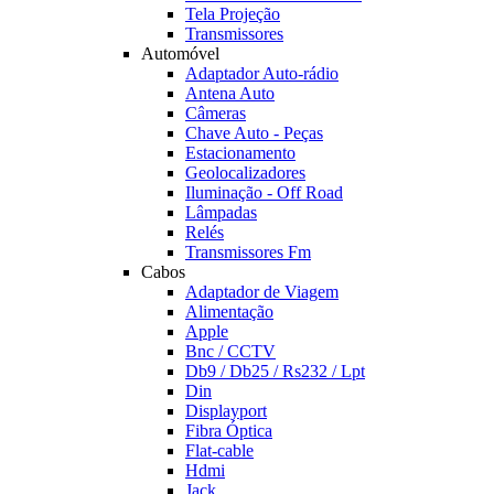
Tela Projeção
Transmissores
Automóvel
Adaptador Auto-rádio
Antena Auto
Câmeras
Chave Auto - Peças
Estacionamento
Geolocalizadores
Iluminação - Off Road
Lâmpadas
Relés
Transmissores Fm
Cabos
Adaptador de Viagem
Alimentação
Apple
Bnc / CCTV
Db9 / Db25 / Rs232 / Lpt
Din
Displayport
Fibra Óptica
Flat-cable
Hdmi
Jack