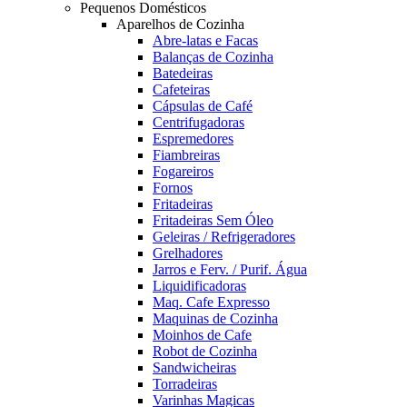
Pequenos Domésticos
Aparelhos de Cozinha
Abre-latas e Facas
Balanças de Cozinha
Batedeiras
Cafeteiras
Cápsulas de Café
Centrifugadoras
Espremedores
Fiambreiras
Fogareiros
Fornos
Fritadeiras
Fritadeiras Sem Óleo
Geleiras / Refrigeradores
Grelhadores
Jarros e Ferv. / Purif. Água
Liquidificadoras
Maq. Cafe Expresso
Maquinas de Cozinha
Moinhos de Cafe
Robot de Cozinha
Sandwicheiras
Torradeiras
Varinhas Magicas