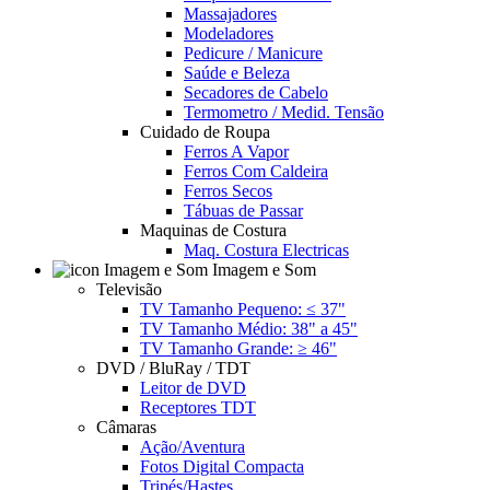
Massajadores
Modeladores
Pedicure / Manicure
Saúde e Beleza
Secadores de Cabelo
Termometro / Medid. Tensão
Cuidado de Roupa
Ferros A Vapor
Ferros Com Caldeira
Ferros Secos
Tábuas de Passar
Maquinas de Costura
Maq. Costura Electricas
Imagem e Som
Televisão
TV Tamanho Pequeno: ≤ 37"
TV Tamanho Médio: 38" a 45"
TV Tamanho Grande: ≥ 46"
DVD / BluRay / TDT
Leitor de DVD
Receptores TDT
Câmaras
Ação/Aventura
Fotos Digital Compacta
Tripés/Hastes