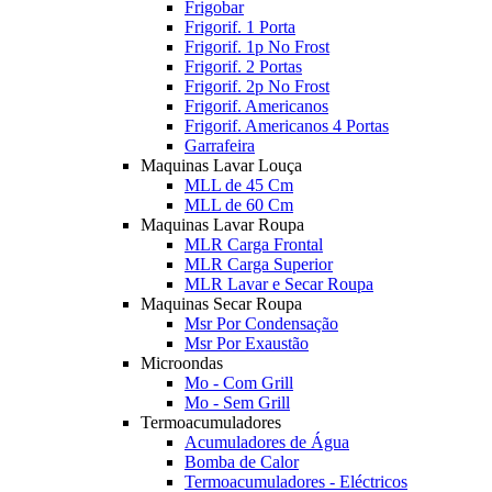
Frigobar
Frigorif. 1 Porta
Frigorif. 1p No Frost
Frigorif. 2 Portas
Frigorif. 2p No Frost
Frigorif. Americanos
Frigorif. Americanos 4 Portas
Garrafeira
Maquinas Lavar Louça
MLL de 45 Cm
MLL de 60 Cm
Maquinas Lavar Roupa
MLR Carga Frontal
MLR Carga Superior
MLR Lavar e Secar Roupa
Maquinas Secar Roupa
Msr Por Condensação
Msr Por Exaustão
Microondas
Mo - Com Grill
Mo - Sem Grill
Termoacumuladores
Acumuladores de Água
Bomba de Calor
Termoacumuladores - Eléctricos