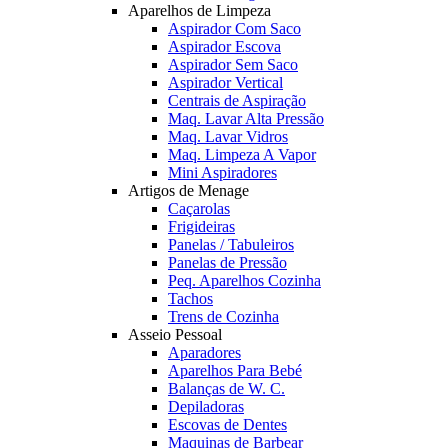
Aparelhos de Limpeza
Aspirador Com Saco
Aspirador Escova
Aspirador Sem Saco
Aspirador Vertical
Centrais de Aspiração
Maq. Lavar Alta Pressão
Maq. Lavar Vidros
Maq. Limpeza A Vapor
Mini Aspiradores
Artigos de Menage
Caçarolas
Frigideiras
Panelas / Tabuleiros
Panelas de Pressão
Peq. Aparelhos Cozinha
Tachos
Trens de Cozinha
Asseio Pessoal
Aparadores
Aparelhos Para Bebé
Balanças de W. C.
Depiladoras
Escovas de Dentes
Maquinas de Barbear