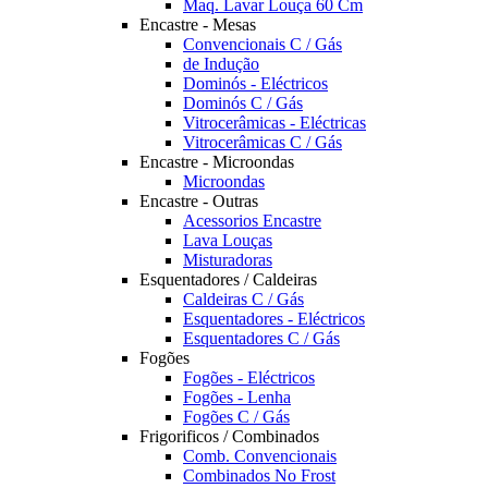
Maq. Lavar Louça 60 Cm
Encastre - Mesas
Convencionais C / Gás
de Indução
Dominós - Eléctricos
Dominós C / Gás
Vitrocerâmicas - Eléctricas
Vitrocerâmicas C / Gás
Encastre - Microondas
Microondas
Encastre - Outras
Acessorios Encastre
Lava Louças
Misturadoras
Esquentadores / Caldeiras
Caldeiras C / Gás
Esquentadores - Eléctricos
Esquentadores C / Gás
Fogões
Fogões - Eléctricos
Fogões - Lenha
Fogões C / Gás
Frigorificos / Combinados
Comb. Convencionais
Combinados No Frost