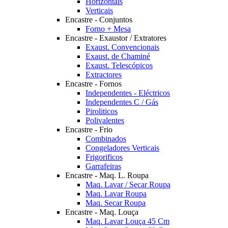
Horizontais
Verticais
Encastre - Conjuntos
Forno + Mesa
Encastre - Exaustor / Extratores
Exaust. Convencionais
Exaust. de Chaminé
Exaust. Telescópicos
Extractores
Encastre - Fornos
Independentes - Eléctricos
Independentes C / Gás
Piroliticos
Polivalentes
Encastre - Frio
Combinados
Congeladores Verticais
Frigorificos
Garrafeiras
Encastre - Maq. L. Roupa
Maq. Lavar / Secar Roupa
Maq. Lavar Roupa
Maq. Secar Roupa
Encastre - Maq. Louça
Maq. Lavar Louça 45 Cm