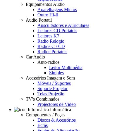
Equipamentos Audio
Aparelhagens Micros
Outro Hi-fi
Audio Portatil
Auscultadores e Auriculares
Leitores CD Portáteis
Leitores K7
Radio Relogio
Radios C / CD
Radios Portateis
Car Audio
Auto-radios
Leitor Multimédia
Simples
Acessórios Imagem e Som
Móveis / Suportes
Suporte Projetor
Telas Projeção
TV's Combinados
Projectores de Video
Informática
Componentes / Peças
Discos & Acessórios
Ecrãs
Fontes de Alimentação